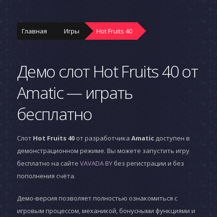
Главная
Игры
Hot Fruits 40
Демо слот Hot Fruits 40 от
Amatic — играть
бесплатно
Слот
Hot Fruits 40
от разработчика
Amatic
доступен в
демонстрационном режиме. Вы можете запустить игру
бесплатно на сайте
VAVADA BY
без регистрации и без
пополнения счёта.
Демо-версия позволяет полностью ознакомиться с
игровым процессом, механикой, бонусными функциями и