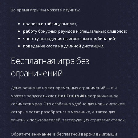
Во время игры вы можете изучить:
правила и таблицу выплат;
работу бонусных раундов и специальных символов;
частоту выпадения выигрышных комбинаций;
поведение слота на длинной дистанции.
Бесплатная игра без
ограничений
Демо-режим не имеет временных ограничений — вы
можете запускать слот
Hot Fruits 40
неограниченное
количество раз. Это особенно удобно для новых игроков,
которые хотят разобраться в механике, а также для
опытных пользователей, тестирующих стратегии ставок.
Обратите внимание: в бесплатной версии выигрыши