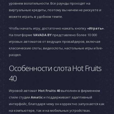
уровнем волатильности. Все раунды проходят на
виртуальные кредиты, поэтому вы ничем не рискуете и
можете играть в удобном темпе.
Чтобы начать игру, достаточно нажать кнопку
«Играть»
.
На платформе
VAVADA BY
представлено более 10 000
игровых автоматов от ведущих провайдеров, включая
классические слоты, видеослоты, настольные игры и live-
раздел.
Особенности слота Hot Fruits
40
Игровой автомат
Hot Fruits 40
выполнен в фирменном
стиле студии
Amatic
и поддерживает адаптивный
интерфейс, благодаря чему он корректно запускается как
на компьютере, так и на мобильных устройствах.