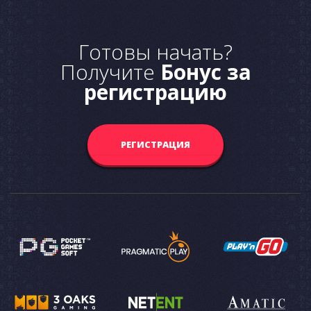
Готовы начать?
Получите
Бонус за
регистрацию
РЕГИСТРАЦИЯ