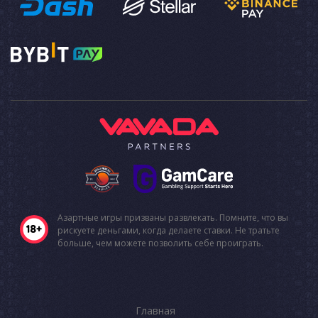
Азартные игры призваны развлекать. Помните, что вы
рискуете деньгами, когда делаете ставки. Не тратьте
больше, чем можете позволить себе проиграть.
Главная