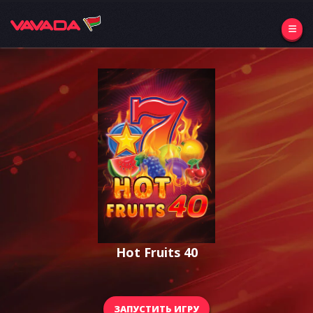
Hot Fruits 40
ЗАПУСТИТЬ ИГРУ