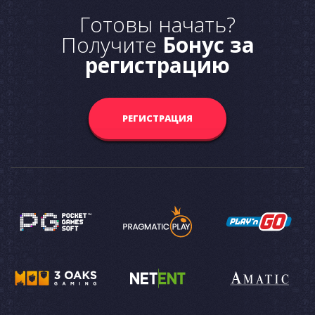
Готовы начать?
Получите
Бонус за
регистрацию
РЕГИСТРАЦИЯ