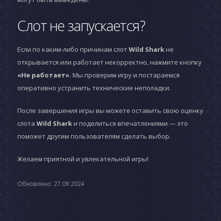
Слот не запускается?
Если по каким-либо причинам слот
Wild Shark
не
открывается или работает некорректно, нажмите кнопку
«Не работает»
. Мы проверим игру и постараемся
оперативно устранить технические неполадки.
После завершения игры вы можете оставить свою оценку
слота
Wild Shark
и поделиться впечатлениями — это
поможет другим пользователям сделать выбор.
Желаем приятной и увлекательной игры!
Обновлено:
27.09.2024