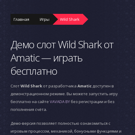
Главная
Игры
Wild Shark
Демо слот Wild Shark от
Amatic — играть
бесплатно
Слот
Wild Shark
от разработчика
Amatic
доступен в
демонстрационном режиме. Вы можете запустить игру
бесплатно на сайте
VAVADA BY
без регистрации и без
пополнения счёта.
Демо-версия позволяет полностью ознакомиться с
игровым процессом, механикой, бонусными функциями и