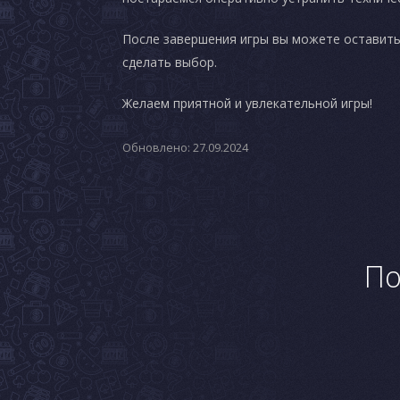
После завершения игры вы можете оставить
сделать выбор.
Желаем приятной и увлекательной игры!
Обновлено:
27.09.2024
По