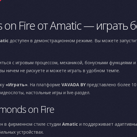
on Fire от Amatic — играть 
atic
доступен в демонстрационном режиме. Вы можете запустит
ться с игровым процессом, механикой, бонусными функциями и 
вы ничем не рискуете и можете играть в удобном темпе.
пку
«Играть»
. На платформе
VAVADA BY
представлено более 10
идеослоты, настольные игры и live-раздел.
monds on Fire
н в фирменном стиле студии
Amatic
и поддерживает адаптивный
бильных устройствах.