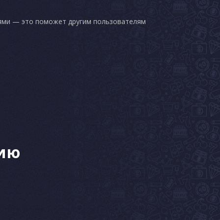
ями — это поможет другим пользователям
цию