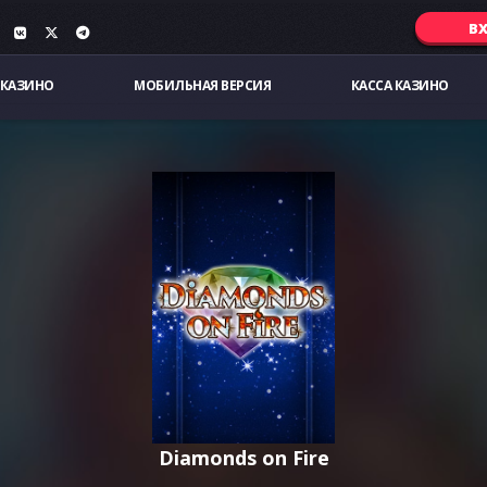
В
 КАЗИНО
МОБИЛЬНАЯ ВЕРСИЯ
КАССА КАЗИНО
Diamonds on Fire