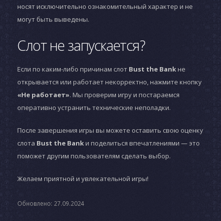
носят исключительно ознакомительный характер и не
могут быть выведены.
Слот не запускается?
Если по каким-либо причинам слот
Bust the Bank
не
открывается или работает некорректно, нажмите кнопку
«Не работает»
. Мы проверим игру и постараемся
оперативно устранить технические неполадки.
После завершения игры вы можете оставить свою оценку
слота
Bust the Bank
и поделиться впечатлениями — это
поможет другим пользователям сделать выбор.
Желаем приятной и увлекательной игры!
Обновлено:
27.09.2024