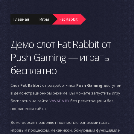
Главная
Игры
Fat Rabbit
Демо слот Fat Rabbit от
Push Gaming — играть
бесплатно
Слот
Fat Rabbit
от разработчика
Push Gaming
доступен
в демонстрационном режиме. Вы можете запустить игру
бесплатно на сайте
VAVADA BY
без регистрации и без
пополнения счёта.
Демо-версия позволяет полностью ознакомиться с
игровым процессом, механикой, бонусными функциями и