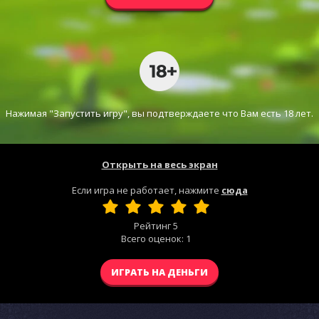
Нажимая "Запустить игру", вы подтверждаете что Вам есть 18 лет.
Открыть на весь экран
Если игра не работает, нажмите
сюда
Рейтинг
5
Всего оценок:
1
ИГРАТЬ НА ДЕНЬГИ