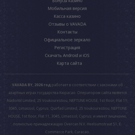
Бонусы казино
Мобильная версия
Касса казино
Отзывы о VAVADA
Контакты
Официальное зеркало
Регистрация
Скачать Android и iOS
Карта сайта
VAVADA BY, 2026 год
работает в соответствии с законами об
азартных играх государства Кюрасао. Оператором сайта является
Nadontil Limited, 25 Voukourestiou, NEPTUNE HOUSE, 1st floor, Flat 11,
3045, Limassol, Cyprus; Quirfad Limited, 25 Voukourestiou, NEPTUNE
HOUSE, 1st floor, Flat 11, 3045, Limassol, Cyprus; и имеет лицензию,
полностью принадлежащую Overcan N.V. Heelsumstraat 51, E-
Commerce Park, Curacao.