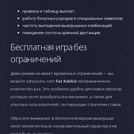
правила и таблицу выплат;
работу бонусных раундов и специальных символов;
частоту выпадения выигрышных комбинаций;
поведение слота на длинной дистанции.
Бесплатная игра без
ограничений
Демо-режим не имеет временных ограничений — вы
можете запускать слот
Fat Rabbit
неограниченное
количество раз. Это особенно удобно для новых игроков,
которые хотят разобраться в механике, а также для
опытных пользователей, тестирующих стратегии ставок.
Обратите внимание: в бесплатной версии выигрыши
носят исключительно ознакомительный характер и не
могут быть выведены.