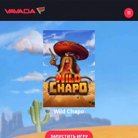
Wild Chapo
ЗАПУСТИТЬ ИГРУ