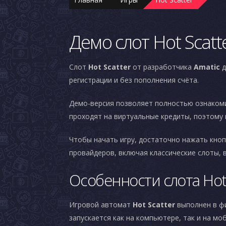
Демо слот Hot Scatt
Слот
Hot Scatter
от разработчика
Amatic
д
регистрации и без пополнения счёта.
Демо-версия позволяет полностью ознакоми
проходят на виртуальные кредиты, поэтому 
Чтобы начать игру, достаточно нажать кно
провайдеров, включая классические слоты, в
Особенности слота Hot 
Игровой автомат
Hot Scatter
выполнен в ф
запускается как на компьютере, так и на мо