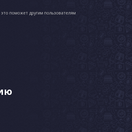
 это поможет другим пользователям
цию