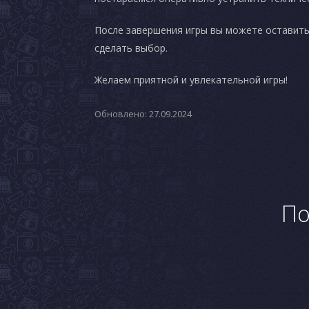
После завершения игры вы можете оставить
сделать выбор.
Желаем приятной и увлекательной игры!
Обновлено:
27.09.2024
По