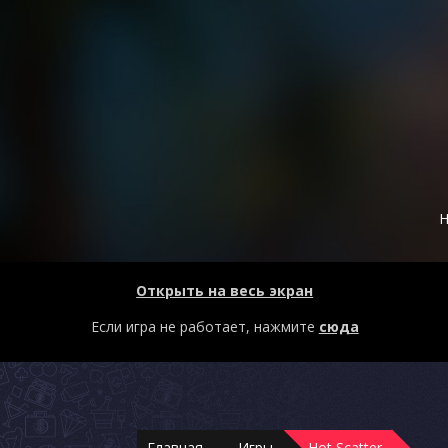
Н
Открыть на весь экран
Если игра не работает, нажмите
сюда
Главная
Игры
Hot Scatter