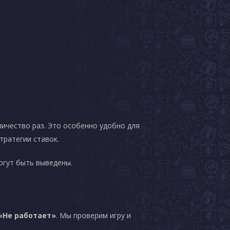
ичество раз. Это особенно удобно для
тратегии ставок.
огут быть выведены.
«Не работает»
. Мы проверим игру и