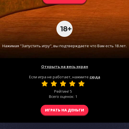
Нажимая "Запустить игру", вы подтверждаете что Вам есть 18 лет.
Открыть на весь экран
Если игра не работает, нажмите
сюда
Рейтинг
5
Всего оценок:
1
ИГРАТЬ НА ДЕНЬГИ