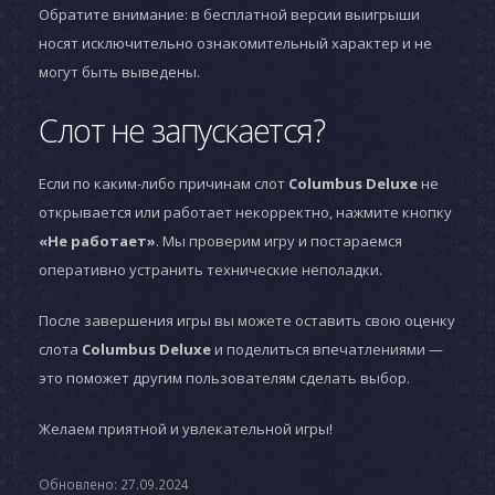
Обратите внимание: в бесплатной версии выигрыши
носят исключительно ознакомительный характер и не
могут быть выведены.
Слот не запускается?
Если по каким-либо причинам слот
Columbus Deluxe
не
открывается или работает некорректно, нажмите кнопку
«Не работает»
. Мы проверим игру и постараемся
оперативно устранить технические неполадки.
После завершения игры вы можете оставить свою оценку
слота
Columbus Deluxe
и поделиться впечатлениями —
это поможет другим пользователям сделать выбор.
Желаем приятной и увлекательной игры!
Обновлено:
27.09.2024