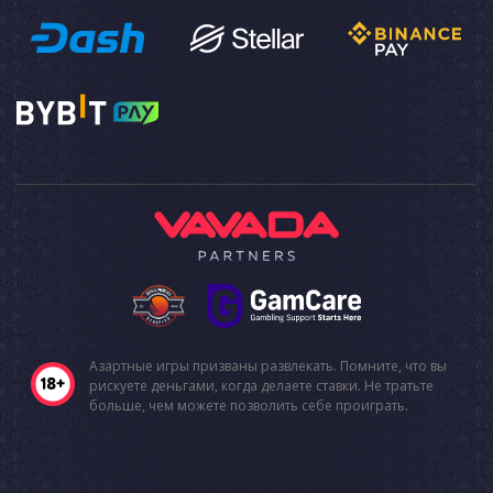
Азартные игры призваны развлекать. Помните, что вы
рискуете деньгами, когда делаете ставки. Не тратьте
больше, чем можете позволить себе проиграть.