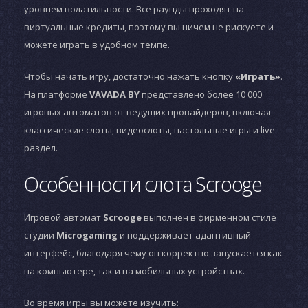
уровнем волатильности. Все раунды проходят на
виртуальные кредиты, поэтому вы ничем не рискуете и
можете играть в удобном темпе.
Чтобы начать игру, достаточно нажать кнопку
«Играть»
.
На платформе
VAVADA BY
представлено более 10 000
игровых автоматов от ведущих провайдеров, включая
классические слоты, видеослоты, настольные игры и live-
раздел.
Особенности слота Scrooge
Игровой автомат
Scrooge
выполнен в фирменном стиле
студии
Microgaming
и поддерживает адаптивный
интерфейс, благодаря чему он корректно запускается как
на компьютере, так и на мобильных устройствах.
Во время игры вы можете изучить: