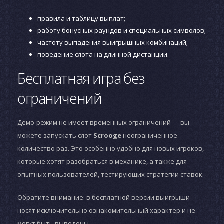
правила и таблицу выплат;
работу бонусных раундов и специальных символов;
частоту выпадения выигрышных комбинаций;
поведение слота на длинной дистанции.
Бесплатная игра без
ограничений
Демо-режим не имеет временных ограничений — вы
можете запускать слот
Scrooge
неограниченное
количество раз. Это особенно удобно для новых игроков,
которые хотят разобраться в механике, а также для
опытных пользователей, тестирующих стратегии ставок.
Обратите внимание: в бесплатной версии выигрыши
носят исключительно ознакомительный характер и не
могут быть выведены.