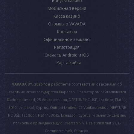
Бонусы казино
Мобильная версия
Касса казино
Отзывы о VAVADA
Контакты
Официальное зеркало
Регистрация
Скачать Android и iOS
Карта сайта
VAVADA BY, 2026 год
работает в соответствии с законами об
азартных играх государства Кюрасао. Оператором сайта является
Nadontil Limited, 25 Voukourestiou, NEPTUNE HOUSE, 1st floor, Flat 11,
3045, Limassol, Cyprus; Quirfad Limited, 25 Voukourestiou, NEPTUNE
HOUSE, 1st floor, Flat 11, 3045, Limassol, Cyprus; и имеет лицензию,
полностью принадлежащую Overcan N.V. Heelsumstraat 51, E-
Commerce Park, Curacao.