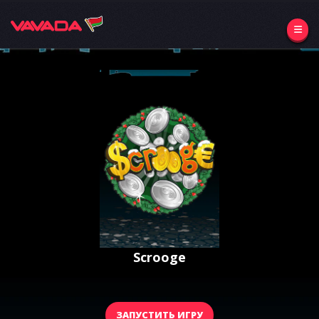
Scrooge
ЗАПУСТИТЬ ИГРУ