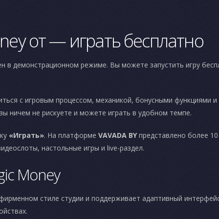
ney от — играть бесплатно
ен в демонстрационном режиме. Вы можете запустить игру бесп
ться с игровым процессом, механикой, бонусными функциями и 
вы ничем не рискуете и можете играть в удобном темпе.
пку
«Играть»
. На платформе
VAVADA BY
представлено более 10
идеослоты, настольные игры и live-раздел.
gic Money
фирменном стиле студии
и поддерживает адаптивный интерфейс
ойствах.