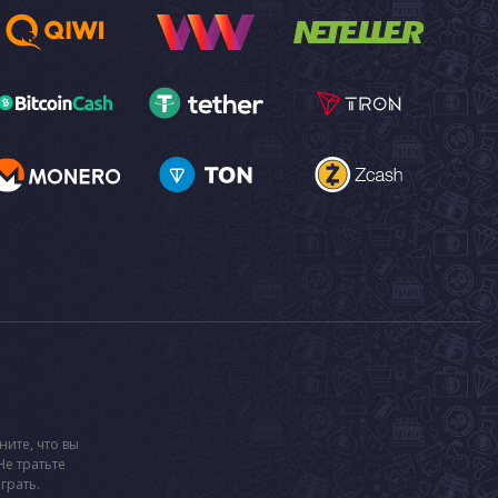
ите, что вы
Не тратьте
грать.