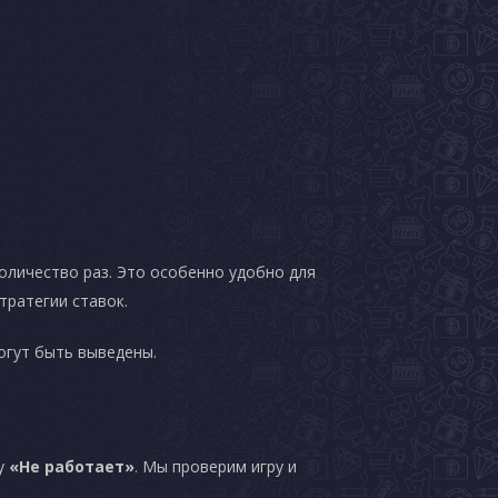
оличество раз. Это особенно удобно для
тратегии ставок.
огут быть выведены.
ку
«Не работает»
. Мы проверим игру и