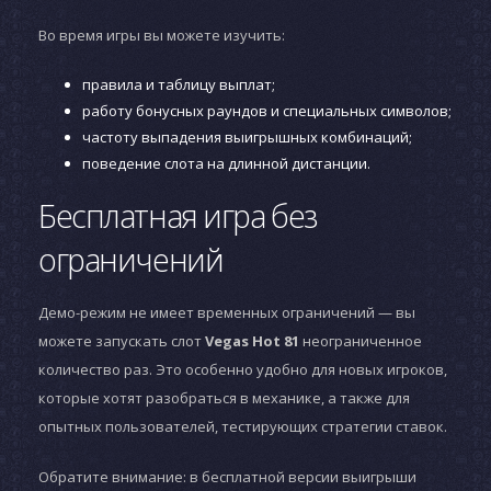
Во время игры вы можете изучить:
правила и таблицу выплат;
работу бонусных раундов и специальных символов;
частоту выпадения выигрышных комбинаций;
поведение слота на длинной дистанции.
Бесплатная игра без
ограничений
Демо-режим не имеет временных ограничений — вы
можете запускать слот
Vegas Hot 81
неограниченное
количество раз. Это особенно удобно для новых игроков,
которые хотят разобраться в механике, а также для
опытных пользователей, тестирующих стратегии ставок.
Обратите внимание: в бесплатной версии выигрыши