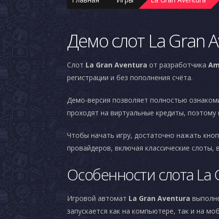
Демо слот La Gran A
Слот
La Gran Aventura
от разработчика
Am
регистрации и без пополнения счёта.
Демо-версия позволяет полностью ознакоми
проходят на виртуальные кредиты, поэтому 
Чтобы начать игру, достаточно нажать кно
провайдеров, включая классические слоты, в
Особенности слота La 
Игровой автомат
La Gran Aventura
выполне
запускается как на компьютере, так и на мо