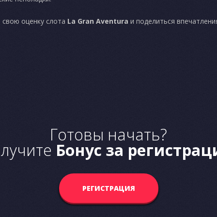
 свою оценку слота
La Gran Aventura
и поделиться впечатлени
Готовы начать?
лучите
Бонус за регистра
РЕГИСТРАЦИЯ