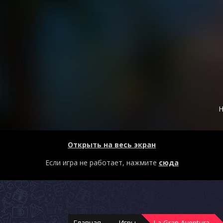
Н
Открыть на весь экран
Если игра не работает, нажмите
сюда
Главная
Игры
La Gran Aventura