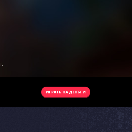
т.
ИГРАТЬ НА ДЕНЬГИ