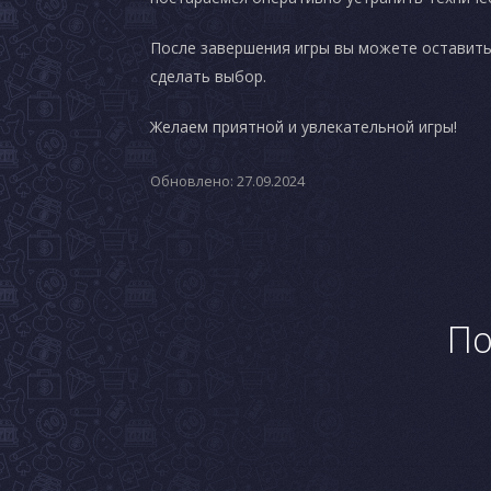
После завершения игры вы можете оставить
сделать выбор.
Желаем приятной и увлекательной игры!
Обновлено:
27.09.2024
По