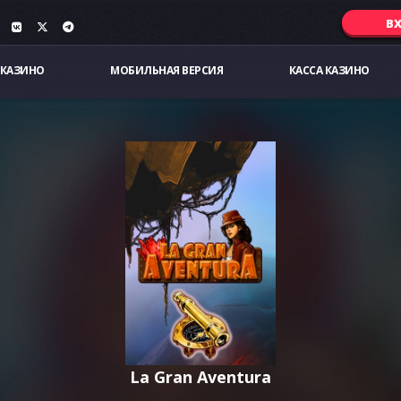
В
 КАЗИНО
МОБИЛЬНАЯ ВЕРСИЯ
КАССА КАЗИНО
La Gran Aventura