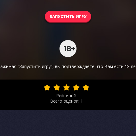
ЗАПУСТИТЬ ИГРУ
ажимая "Запустить игру", вы подтверждаете что Вам есть 18 ле
Рейтинг
5
Всего оценок:
1