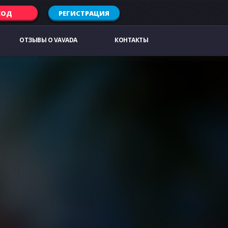
ХОД
РЕГИСТРАЦИЯ
ОТЗЫВЫ О VAVADA
КОНТАКТЫ