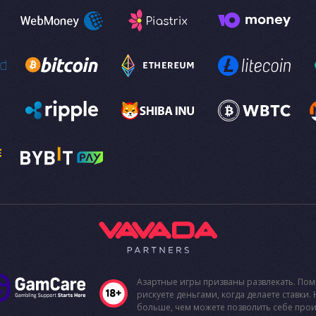
Азартные игры призваны развлекать. Помн
рискуете деньгами, когда делаете ставки. 
больше, чем можете позволить себе прои