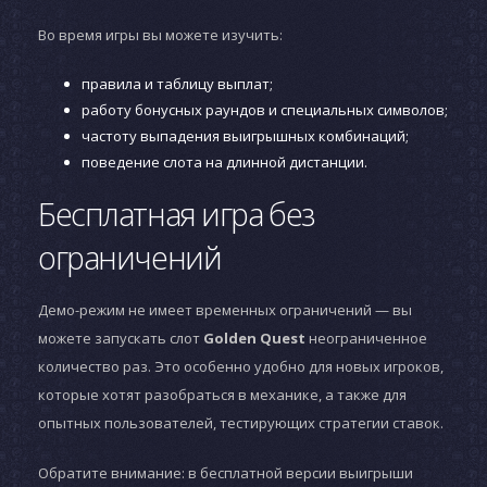
Во время игры вы можете изучить:
правила и таблицу выплат;
работу бонусных раундов и специальных символов;
частоту выпадения выигрышных комбинаций;
поведение слота на длинной дистанции.
Бесплатная игра без
ограничений
Демо-режим не имеет временных ограничений — вы
можете запускать слот
Golden Quest
неограниченное
количество раз. Это особенно удобно для новых игроков,
которые хотят разобраться в механике, а также для
опытных пользователей, тестирующих стратегии ставок.
Обратите внимание: в бесплатной версии выигрыши