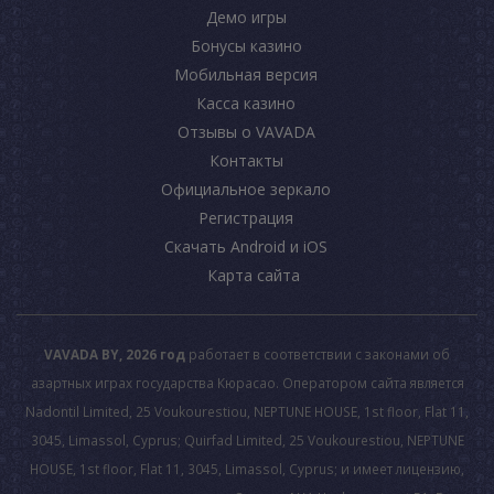
Демо игры
Бонусы казино
Мобильная версия
Касса казино
Отзывы о VAVADA
Контакты
Официальное зеркало
Регистрация
Скачать Android и iOS
Карта сайта
VAVADA BY, 2026 год
работает в соответствии с законами об
азартных играх государства Кюрасао. Оператором сайта является
Nadontil Limited, 25 Voukourestiou, NEPTUNE HOUSE, 1st floor, Flat 11,
3045, Limassol, Cyprus; Quirfad Limited, 25 Voukourestiou, NEPTUNE
HOUSE, 1st floor, Flat 11, 3045, Limassol, Cyprus; и имеет лицензию,