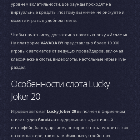
уровнем волатильности. Все раунды проходят на
виртуальные кредиты, поэтому вы ничем не рискуете и
можете играть в удобном темпе.
Чтобы начать игру, достаточно нажать кнопку
«Играть»
.
На платформе
VAVADA BY
представлено более 10 000
игровых автоматов от ведущих провайдеров, включая
классические слоты, видеослоты, настольные игры и live-
раздел.
Особенности слота Lucky
Joker 20
Игровой автомат
Lucky Joker 20
выполнен в фирменном
стиле студии
Amatic
и поддерживает адаптивный
интерфейс, благодаря чему он корректно запускается как
на компьютере, так и на мобильных устройствах.