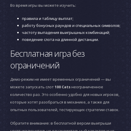
Во время игры вы можете изучить:
правила и таблицу выплат;
работу бонусных раундов и специальных символов;
частоту выпадения выигрышных комбинаций;
поведение слота на длинной дистанции.
Бесплатная игра без
ограничений
Демо-режим не имеет временных ограничений — вы
можете запускать слот
100 Cats
неограниченное
количество раз. Это особенно удобно для новых игроков,
которые хотят разобраться в механике, а также для
опытных пользователей, тестирующих стратегии ставок.
Обратите внимание: в бесплатной версии выигрыши
носят исключительно ознакомительный характер и не