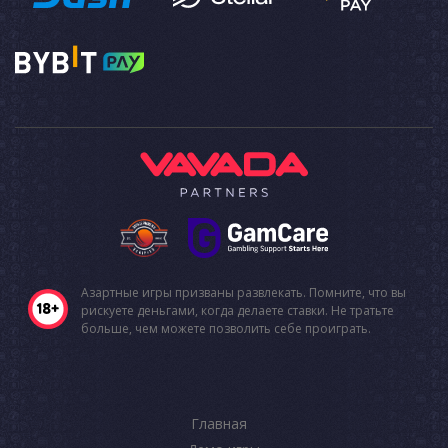
Азартные игры призваны развлекать. Помните, что вы
рискуете деньгами, когда делаете ставки. Не тратьте
больше, чем можете позволить себе проиграть.
Главная