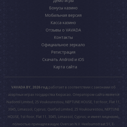
Демо игры
Бонусы казино
Мобильная версия
Касса казино
Отзывы о VAVADA
Контакты
Официальное зеркало
Регистрация
Скачать Android и iOS
Карта сайта
VAVADA BY, 2026 год
работает в соответствии с законами об
азартных играх государства Кюрасао. Оператором сайта является
Nadontil Limited, 25 Voukourestiou, NEPTUNE HOUSE, 1st floor, Flat 11,
3045, Limassol, Cyprus; Quirfad Limited, 25 Voukourestiou, NEPTUNE
HOUSE, 1st floor, Flat 11, 3045, Limassol, Cyprus; и имеет лицензию,
полностью принадлежащую Overcan N.V. Heelsumstraat 51, E-