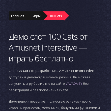
Главная
Игры
100 Cats
Демо слот 100 Cats от
Amusnet Interactive —
играть бесплатно
Слот
100 Cats
от разработчика
Amusnet Interactive
доступен в демонстрационном режиме. Вы можете
запустить игру бесплатно на сайте
VAVADA BY
без
регистрации и без пополнения счёта.
Демо-версия позволяет полностью ознакомиться с
игровым процессом, механикой, бонусными функциями и