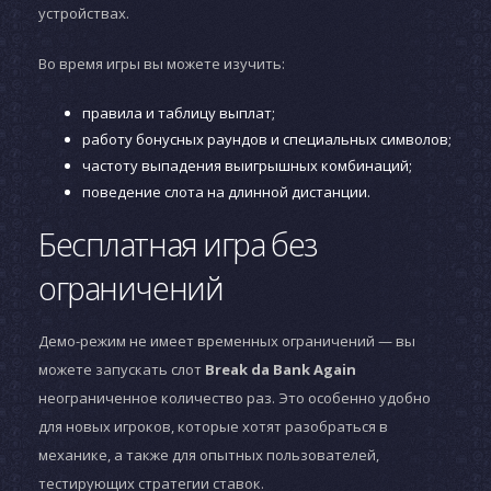
устройствах.
Во время игры вы можете изучить:
правила и таблицу выплат;
работу бонусных раундов и специальных символов;
частоту выпадения выигрышных комбинаций;
поведение слота на длинной дистанции.
Бесплатная игра без
ограничений
Демо-режим не имеет временных ограничений — вы
можете запускать слот
Break da Bank Again
неограниченное количество раз. Это особенно удобно
для новых игроков, которые хотят разобраться в
механике, а также для опытных пользователей,
тестирующих стратегии ставок.