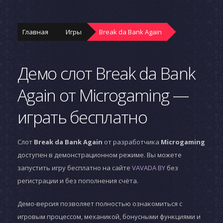
Главная
Игры
Break da Bank Again
Демо слот Break da Bank
Again от Microgaming —
играть бесплатно
Слот
Break da Bank Again
от разработчика
Microgaming
доступен в демонстрационном режиме. Вы можете
запустить игру бесплатно на сайте
VAVADA BY
без
регистрации и без пополнения счёта.
Демо-версия позволяет полностью ознакомиться с
игровым процессом, механикой, бонусными функциями и