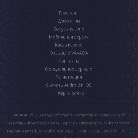
Главная
Демо игры
Бонусы казино
Мобильная версия
Касса казино
Отзывы о VAVADA
Контакты
Официальное зеркало
Регистрация
Скачать Android и iOS
Карта сайта
VAVADA BY, 2026 год
работает в соответствии с законами об
азартных играх государства Кюрасао. Оператором сайта является
Nadontil Limited, 25 Voukourestiou, NEPTUNE HOUSE, 1st floor, Flat 11,