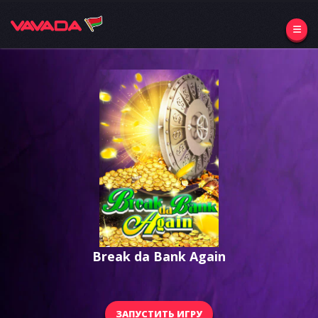
Break da Bank Again
ЗАПУСТИТЬ ИГРУ