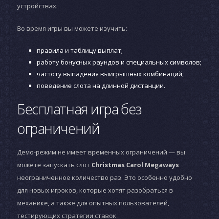
устройствах.
Во время игры вы можете изучить:
правила и таблицу выплат;
работу бонусных раундов и специальных символов;
частоту выпадения выигрышных комбинаций;
поведение слота на длинной дистанции.
Бесплатная игра без
ограничений
Демо-режим не имеет временных ограничений — вы
можете запускать слот
Christmas Carol Megaways
неограниченное количество раз. Это особенно удобно
для новых игроков, которые хотят разобраться в
механике, а также для опытных пользователей,
тестирующих стратегии ставок.