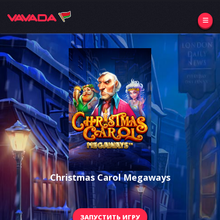
Christmas Carol Megaways
ЗАПУСТИТЬ ИГРУ