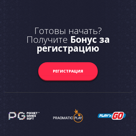
Готовы начать?
Получите
Бонус за
регистрацию
РЕГИСТРАЦИЯ