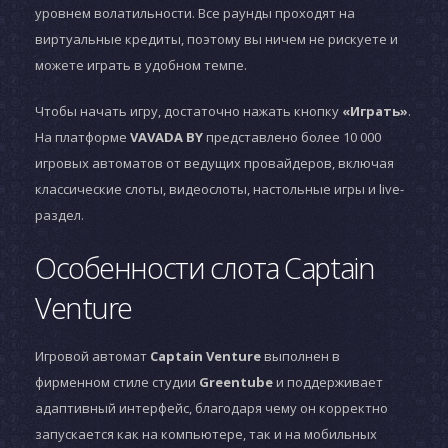
уровнем волатильности. Все раунды проходят на
виртуальные кредиты, поэтому вы ничем не рискуете и
можете играть в удобном темпе.
Чтобы начать игру, достаточно нажать кнопку
«Играть»
.
На платформе
VAVADA BY
представлено более 10 000
игровых автоматов от ведущих провайдеров, включая
классические слоты, видеослоты, настольные игры и live-
раздел.
Особенности слота Captain
Venture
Игровой автомат
Captain Venture
выполнен в
фирменном стиле студии
Greentube
и поддерживает
адаптивный интерфейс, благодаря чему он корректно
запускается как на компьютере, так и на мобильных