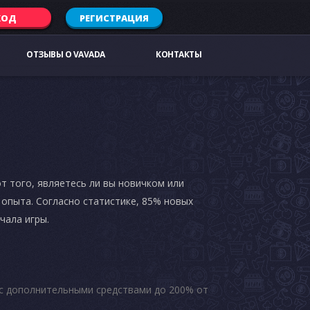
ХОД
РЕГИСТРАЦИЯ
ОТЗЫВЫ О VAVADA
КОНТАКТЫ
 того, являетесь ли вы новичком или
опыта. Согласно статистике, 85% новых
чала игры.
 с дополнительными средствами до 200% от