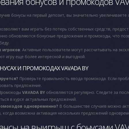
вания бонусов и промокодов VA
олучив бонусы на первый депозит, вы значительно увеличиваете
позволяют вам играть без потерь собственных средств, предост
янно обновляются бонусные предложения и промокоды, что поз
беду.
 игроков
: Активные пользователи могут рассчитывать на экс
ют игру еще более интересной и выгодной.
НУСАХ И ПРОМОКОДАХ VAVADA BY
ируется?
Проверьте правильность ввода промокода. Если пробл
ровать предложение.
ромокоды
VAVADA BY
обновляются регулярно. Следите за пос
ться в курсе актуальных предложений.
ромокодов одновременно?
В большинстве случаев можно акти
, когда возможна активация нескольких предложений одноврем
ансы на выигрыш с бонусами VA