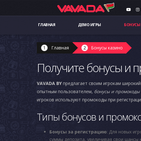
ГЛАВНАЯ
ДЕМО ИГРЫ
БОНУСЫ
Главная
Бонусы казино
Получите бонусы и 
VAVADA BY
предлагает своим игрокам широкий 
опытным пользователем,
бонусы и промокоды
игроков используют промокоды при регистрации
Типы бонусов и промоко
Бонусы за регистрацию
: Для новых иг
суммы депозита, увеличивая свои шансы 