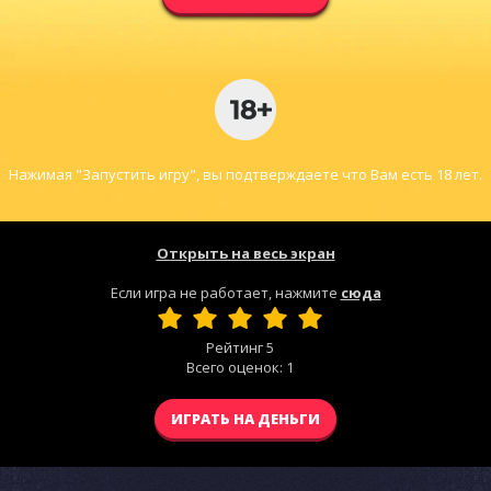
Нажимая "Запустить игру", вы подтверждаете что Вам есть 18 лет.
Открыть на весь экран
Если игра не работает, нажмите
сюда
Рейтинг
5
Всего оценок:
1
ИГРАТЬ НА ДЕНЬГИ