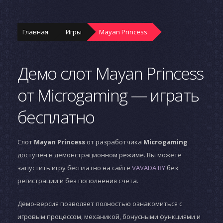
Главная
Игры
Mayan Princess
Демо слот Mayan Princess
от Microgaming — играть
бесплатно
Слот
Mayan Princess
от разработчика
Microgaming
доступен в демонстрационном режиме. Вы можете
запустить игру бесплатно на сайте
VAVADA BY
без
регистрации и без пополнения счёта.
Демо-версия позволяет полностью ознакомиться с
игровым процессом, механикой, бонусными функциями и