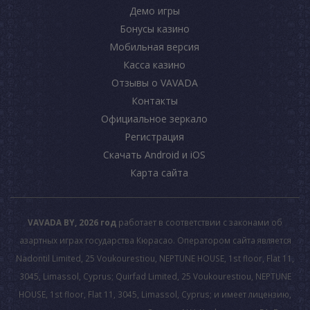
Демо игры
Бонусы казино
Мобильная версия
Касса казино
Отзывы о VAVADA
Контакты
Официальное зеркало
Регистрация
Скачать Android и iOS
Карта сайта
VAVADA BY, 2026 год
работает в соответствии с законами об
азартных играх государства Кюрасао. Оператором сайта является
Nadontil Limited, 25 Voukourestiou, NEPTUNE HOUSE, 1st floor, Flat 11,
3045, Limassol, Cyprus; Quirfad Limited, 25 Voukourestiou, NEPTUNE
HOUSE, 1st floor, Flat 11, 3045, Limassol, Cyprus; и имеет лицензию,