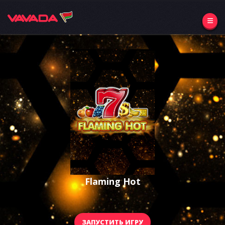
Flaming Hot
ЗАПУСТИТЬ ИГРУ