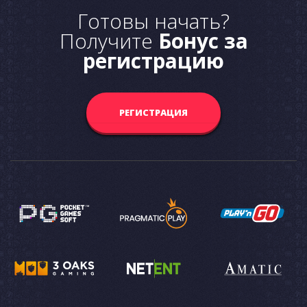
Готовы начать?
Получите
Бонус за
регистрацию
РЕГИСТРАЦИЯ