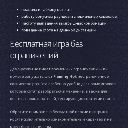
правила и таблицу выплат;
работу бонусных раундов и специальных символов;
частоту выпадения выигрышных комбинаций;
поведение слота на длинной дистанции.
Бесплатная игра без
ограничений
Демо-режим не имеет временных ограничений — вы
можете запускать слот
Flaming Hot
неограниченное
количество раз. Это особенно удобно для новых игроков,
которые хотят разобраться в механике, а также для
опытных пользователей, тестирующих стратегии ставок.
Обратите внимание: в бесплатной версии выигрыши
носят исключительно ознакомительный характер и не
могут быть выведены.