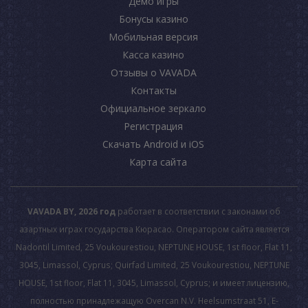
Демо игры
Бонусы казино
Мобильная версия
Касса казино
Отзывы о VAVADA
Контакты
Официальное зеркало
Регистрация
Скачать Android и iOS
Карта сайта
VAVADA BY, 2026 год
работает в соответствии с законами об
азартных играх государства Кюрасао. Оператором сайта является
Nadontil Limited, 25 Voukourestiou, NEPTUNE HOUSE, 1st floor, Flat 11,
3045, Limassol, Cyprus; Quirfad Limited, 25 Voukourestiou, NEPTUNE
HOUSE, 1st floor, Flat 11, 3045, Limassol, Cyprus; и имеет лицензию,
полностью принадлежащую Overcan N.V. Heelsumstraat 51, E-