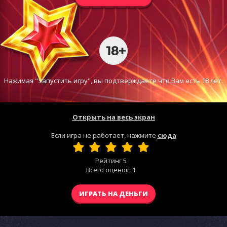
Нажимая "Запустить игру", вы подтверждаете что Вам есть 18 лет.
Открыть на весь экран
Если игра не работает, нажмите
сюда
Рейтинг
5
Всего оценок:
1
ИГРАТЬ НА ДЕНЬГИ