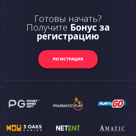
Готовы начать?
Получите
Бонус за
регистрацию
РЕГИСТРАЦИЯ