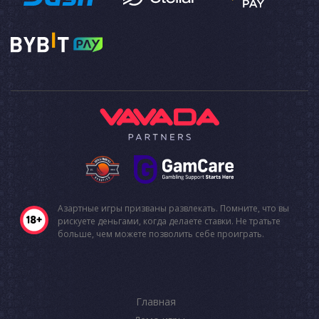
Азартные игры призваны развлекать. Помните, что вы
рискуете деньгами, когда делаете ставки. Не тратьте
больше, чем можете позволить себе проиграть.
Главная