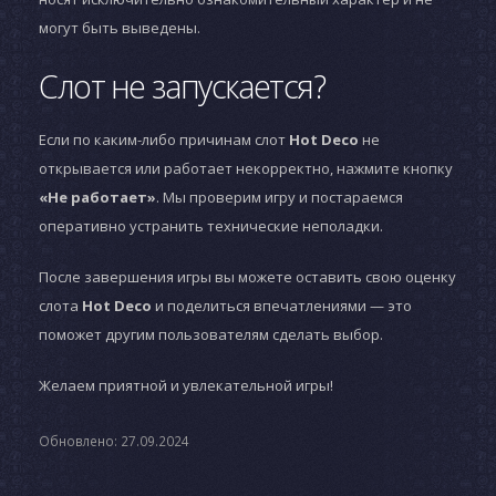
могут быть выведены.
Слот не запускается?
Если по каким-либо причинам слот
Hot Deco
не
открывается или работает некорректно, нажмите кнопку
«Не работает»
. Мы проверим игру и постараемся
оперативно устранить технические неполадки.
После завершения игры вы можете оставить свою оценку
слота
Hot Deco
и поделиться впечатлениями — это
поможет другим пользователям сделать выбор.
Желаем приятной и увлекательной игры!
Обновлено:
27.09.2024