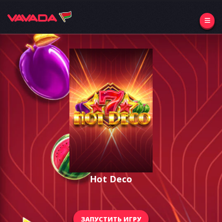
Hot Deco
ЗАПУСТИТЬ ИГРУ