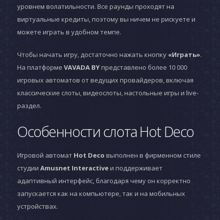
уровнем волатильности. Все раунды проходят на
виртуальные кредиты, поэтому вы ничем не рискуете и
можете играть в удобном темпе.
Чтобы начать игру, достаточно нажать кнопку
«Играть»
.
На платформе
VAVADA BY
представлено более 10 000
игровых автоматов от ведущих провайдеров, включая
классические слоты, видеослоты, настольные игры и live-
раздел.
Особенности слота Hot Deco
Игровой автомат
Hot Deco
выполнен в фирменном стиле
студии
Amusnet Interactive
и поддерживает
адаптивный интерфейс, благодаря чему он корректно
запускается как на компьютере, так и на мобильных
устройствах.