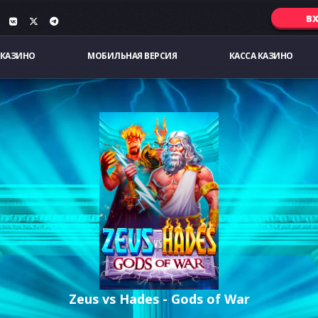
В
 КАЗИНО
МОБИЛЬНАЯ ВЕРСИЯ
КАССА КАЗИНО
Zeus vs Hades - Gods of War