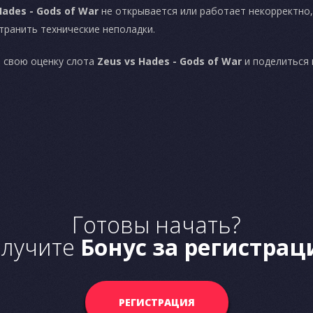
Hades - Gods of War
не открывается или работает некорректно
транить технические неполадки.
 свою оценку слота
Zeus vs Hades - Gods of War
и поделиться
Готовы начать?
лучите
Бонус за регистра
РЕГИСТРАЦИЯ