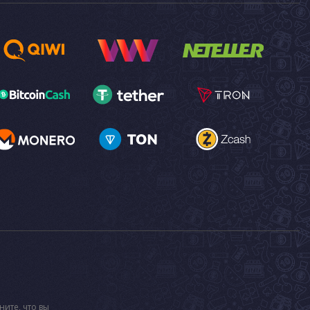
ите, что вы