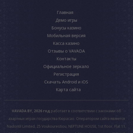
Главная
Демо игры
Бонусы казино
Мобильная версия
Касса казино
Отзывы о VAVADA
Контакты
Официальное зеркало
Регистрация
Скачать Android и iOS
Карта сайта
VAVADA BY, 2026 год
работает в соответствии с законами об
азартных играх государства Кюрасао. Оператором сайта является
Nadontil Limited, 25 Voukourestiou, NEPTUNE HOUSE, 1st floor, Flat 11,