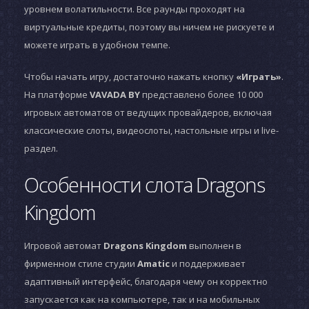
уровнем волатильности. Все раунды проходят на
виртуальные кредиты, поэтому вы ничем не рискуете и
можете играть в удобном темпе.
Чтобы начать игру, достаточно нажать кнопку
«Играть»
.
На платформе
VAVADA BY
представлено более 10 000
игровых автоматов от ведущих провайдеров, включая
классические слоты, видеослоты, настольные игры и live-
раздел.
Особенности слота Dragons
Kingdom
Игровой автомат
Dragons Kingdom
выполнен в
фирменном стиле студии
Amatic
и поддерживает
адаптивный интерфейс, благодаря чему он корректно
запускается как на компьютере, так и на мобильных