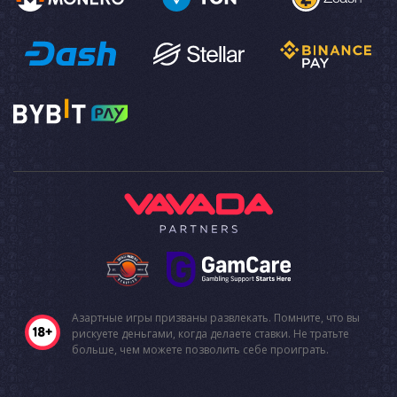
Азартные игры призваны развлекать. Помните, что вы
рискуете деньгами, когда делаете ставки. Не тратьте
больше, чем можете позволить себе проиграть.