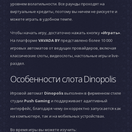
уровнем волатильности. Все раунды проходят на
виртуальные кредиты, поэтому вы ничем не рискуете и
можете играть в удобном темпе.
Чтобы начать игру, достаточно нажать кнопку
«Играть»
.
На платформе
VAVADA BY
представлено более 10 000
игровых автоматов от ведущих провайдеров, включая
классические слоты, видеослоты, настольные игры и live-
раздел.
Особенности слота Dinopolis
Игровой автомат
Dinopolis
выполнен в фирменном стиле
студии
Push Gaming
и поддерживает адаптивный
интерфейс, благодаря чему он корректно запускается как
на компьютере, так и на мобильных устройствах.
Во время игры вы можете изучить: