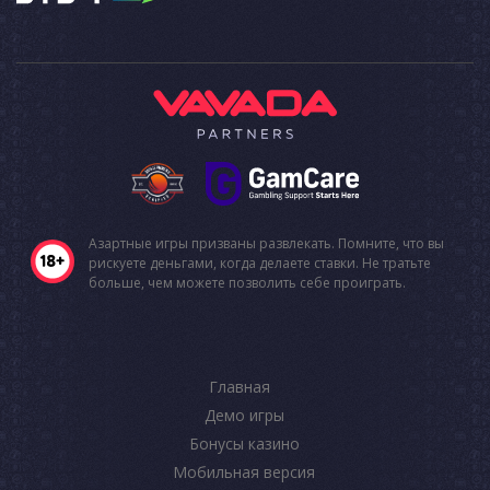
Азартные игры призваны развлекать. Помните, что вы
рискуете деньгами, когда делаете ставки. Не тратьте
больше, чем можете позволить себе проиграть.
Главная
Демо игры
Бонусы казино
Мобильная версия