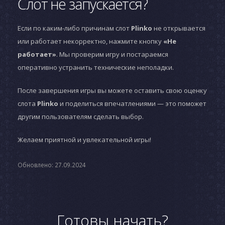
Слот не запускается?
Если по каким-либо причинам слот
Plinko
не открывается
или работает некорректно, нажмите кнопку
«Не
работает»
. Мы проверим игру и постараемся
оперативно устранить технические неполадки.
После завершения игры вы можете оставить свою оценку
слота
Plinko
и поделиться впечатлениями — это поможет
другим пользователям сделать выбор.
Желаем приятной и увлекательной игры!
Обновлено:
27.09.2024
Готовы начать?