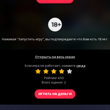
Нажимая "Запустить игру", вы подтверждаете что Вам есть 18 лет.
Открыть на весь экран
Если игра не работает, нажмите
сюда
Рейтинг
4.50
Всего оценок:
2
ИГРАТЬ НА ДЕНЬГИ