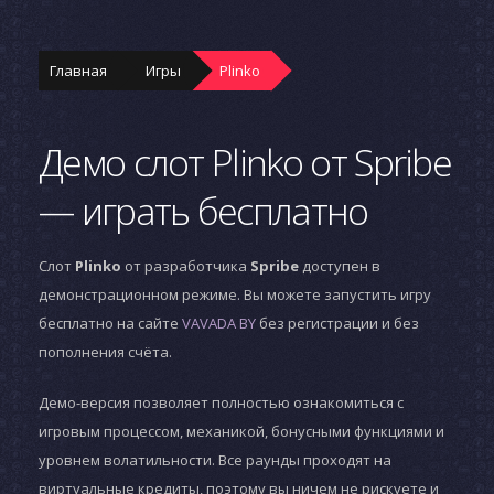
Главная
Игры
Plinko
Демо слот Plinko от Spribe
— играть бесплатно
Слот
Plinko
от разработчика
Spribe
доступен в
демонстрационном режиме. Вы можете запустить игру
бесплатно на сайте
VAVADA BY
без регистрации и без
пополнения счёта.
Демо-версия позволяет полностью ознакомиться с
игровым процессом, механикой, бонусными функциями и
уровнем волатильности. Все раунды проходят на
виртуальные кредиты, поэтому вы ничем не рискуете и