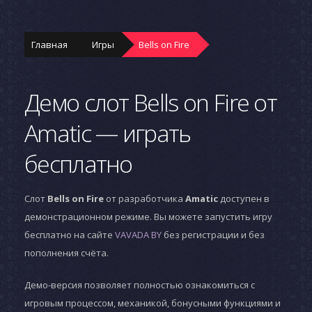
Главная
Игры
Bells on Fire
Демо слот Bells on Fire от
Amatic — играть
бесплатно
Слот
Bells on Fire
от разработчика
Amatic
доступен в
демонстрационном режиме. Вы можете запустить игру
бесплатно на сайте
VAVADA BY
без регистрации и без
пополнения счёта.
Демо-версия позволяет полностью ознакомиться с
игровым процессом, механикой, бонусными функциями и