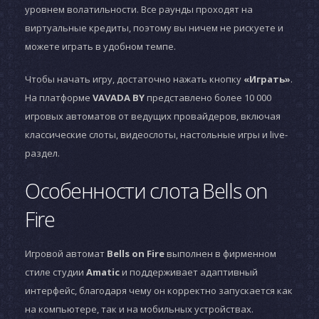
уровнем волатильности. Все раунды проходят на
виртуальные кредиты, поэтому вы ничем не рискуете и
можете играть в удобном темпе.
Чтобы начать игру, достаточно нажать кнопку
«Играть»
.
На платформе
VAVADA BY
представлено более 10 000
игровых автоматов от ведущих провайдеров, включая
классические слоты, видеослоты, настольные игры и live-
раздел.
Особенности слота Bells on
Fire
Игровой автомат
Bells on Fire
выполнен в фирменном
стиле студии
Amatic
и поддерживает адаптивный
интерфейс, благодаря чему он корректно запускается как
на компьютере, так и на мобильных устройствах.