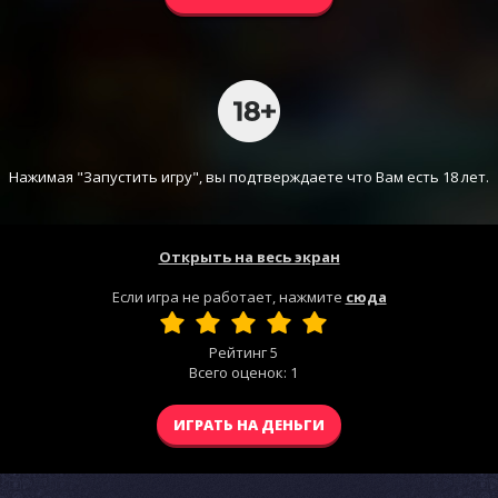
Нажимая "Запустить игру", вы подтверждаете что Вам есть 18 лет.
Открыть на весь экран
Если игра не работает, нажмите
сюда
Рейтинг
5
Всего оценок:
1
ИГРАТЬ НА ДЕНЬГИ