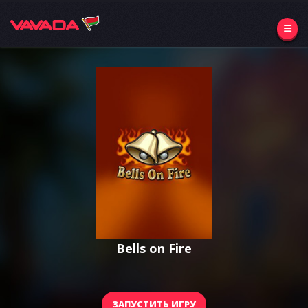
Bells on Fire
ЗАПУСТИТЬ ИГРУ