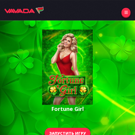
Fortune Girl
ЗАПУСТИТЬ ИГРУ