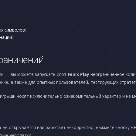
ых символов;
наций;
.
граничений
ий — вы можете запускать слот
Fenix Play
неограниченное колич
нике, а также для опытных пользователей, тестирующих стратег
ыигрыши носят исключительно ознакомительный характер и не м
y
не открывается или работает некорректно, нажмите кнопку
«
кие неполадки.