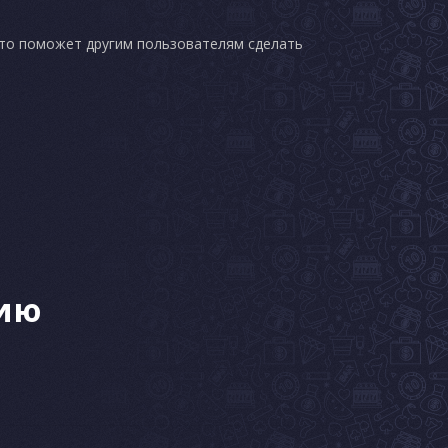
то поможет другим пользователям сделать
цию