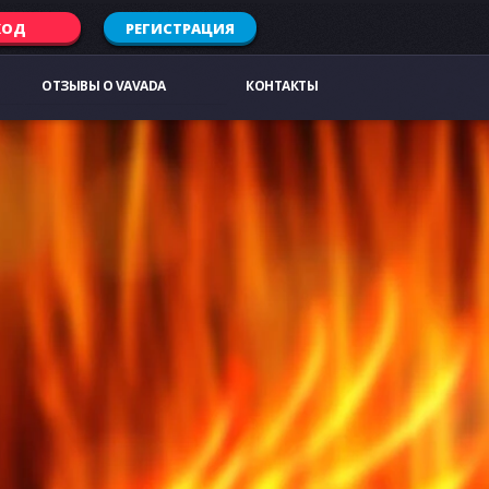
ХОД
РЕГИСТРАЦИЯ
ОТЗЫВЫ О VAVADA
КОНТАКТЫ