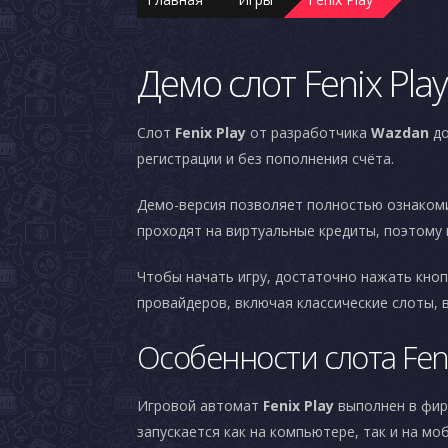
Демо слот Fenix Pla
Слот
Fenix Play
от разработчика
Wazdan
до
регистрации и без пополнения счёта.
Демо-версия позволяет полностью ознакоми
проходят на виртуальные кредиты, поэтому 
Чтобы начать игру, достаточно нажать кно
провайдеров, включая классические слоты, в
Особенности слота Feni
Игровой автомат
Fenix Play
выполнен в фир
запускается как на компьютере, так и на мо