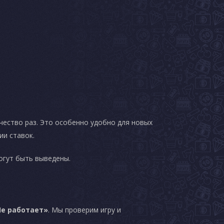
ество раз. Это особенно удобно для новых
ии ставок.
огут быть выведены.
Не работает»
. Мы проверим игру и