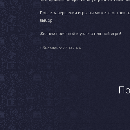
После завершения игры вы можете оставить
выбор.
Желаем приятной и увлекательной игры!
Обновлено:
27.09.2024
По