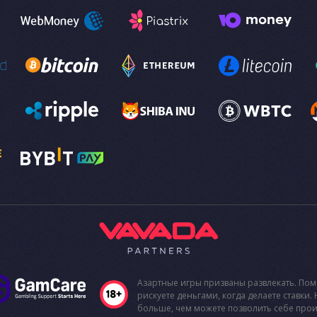
Азартные игры призваны развлекать. Помн
рискуете деньгами, когда делаете ставки. 
больше, чем можете позволить себе прои