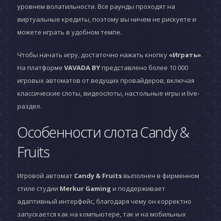
уровнем волатильности. Все раунды проходят на
виртуальные кредиты, поэтому вы ничем не рискуете и
можете играть в удобном темпе.
Чтобы начать игру, достаточно нажать кнопку
«Играть»
.
На платформе
VAVADA BY
представлено более 10 000
игровых автоматов от ведущих провайдеров, включая
классические слоты, видеослоты, настольные игры и live-
раздел.
Особенности слота Candy &
Fruits
Игровой автомат
Candy & Fruits
выполнен в фирменном
стиле студии
Merkur Gaming
и поддерживает
адаптивный интерфейс, благодаря чему он корректно
запускается как на компьютере, так и на мобильных