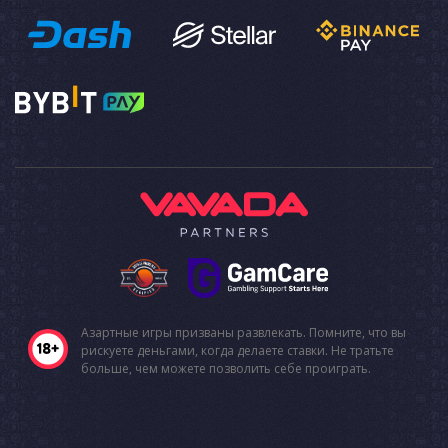
Азартные игры призваны развлекать. Помните, что вы
рискуете деньгами, когда делаете ставки. Не тратьте
больше, чем можете позволить себе проиграть.