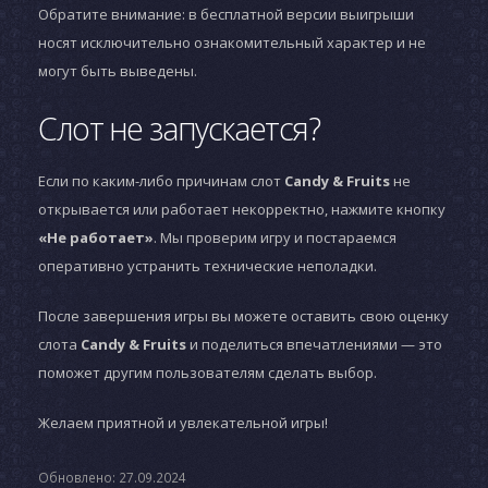
Обратите внимание: в бесплатной версии выигрыши
носят исключительно ознакомительный характер и не
могут быть выведены.
Слот не запускается?
Если по каким-либо причинам слот
Candy & Fruits
не
открывается или работает некорректно, нажмите кнопку
«Не работает»
. Мы проверим игру и постараемся
оперативно устранить технические неполадки.
После завершения игры вы можете оставить свою оценку
слота
Candy & Fruits
и поделиться впечатлениями — это
поможет другим пользователям сделать выбор.
Желаем приятной и увлекательной игры!
Обновлено:
27.09.2024