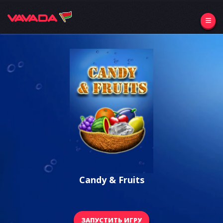
Candy & Fruits
ЗАПУСТИТЬ ИГРУ