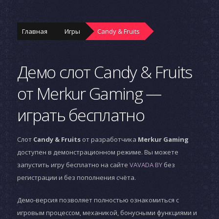
Главная
Игры
Candy & Fruits
Демо слот Candy & Fruits
от Merkur Gaming —
играть бесплатно
Слот
Candy & Fruits
от разработчика
Merkur Gaming
доступен в демонстрационном режиме. Вы можете
запустить игру бесплатно на сайте
VAVADA BY
без
регистрации и без пополнения счёта.
Демо-версия позволяет полностью ознакомиться с
игровым процессом, механикой, бонусными функциями и