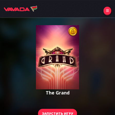
The Grand
ЗАПУСТИТЬ ИГРУ