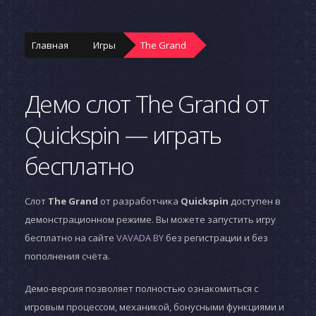
Главная
Игры
The Grand
Демо слот The Grand от
Quickspin — играть
бесплатно
Слот
The Grand
от разработчика
Quickspin
доступен в
демонстрационном режиме. Вы можете запустить игру
бесплатно на сайте
VAVADA BY
без регистрации и без
пополнения счёта.
Демо-версия позволяет полностью ознакомиться с
игровым процессом, механикой, бонусными функциями и