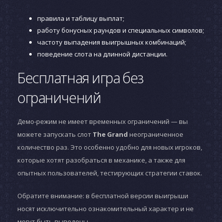
правила и таблицу выплат;
работу бонусных раундов и специальных символов;
частоту выпадения выигрышных комбинаций;
поведение слота на длинной дистанции.
Бесплатная игра без
ограничений
Демо-режим не имеет временных ограничений — вы
можете запускать слот
The Grand
неограниченное
количество раз. Это особенно удобно для новых игроков,
которые хотят разобраться в механике, а также для
опытных пользователей, тестирующих стратегии ставок.
Обратите внимание: в бесплатной версии выигрыши
носят исключительно ознакомительный характер и не
могут быть выведены.