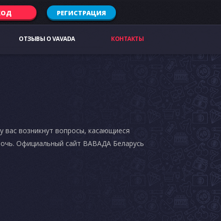
ХОД
РЕГИСТРАЦИЯ
ОТЗЫВЫ О VAVADA
КОНТАКТЫ
у вас возникнут вопросы, касающиеся
омочь. Официальный сайт ВАВАДА Беларусь