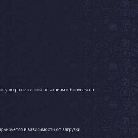
йту до разъяснений по акциям и бонусам на
рьируется в зависимости от загрузки: