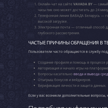
Онлайн-чат на сайте
VAVADA BY
— самый 
часы пик оно может достигать до 24 мину
Телефонная линия ВАВАДА Беларусь — гор
высокой загрузке.
Электронная почта — отличный способ дл
глубокого рассмотрения.
ЧАСТЫЕ ПРИЧИНЫ ОБРАЩЕНИЯ В ТЕ
Пользователи часто обращаются в службу под
Создание профиля и помощь в процессе р
Авторизация и начало игры на платформе
Вопросы касательно
ввода и вывода сре
Отыгрыш бонусов и вейджеров.
Верификация личности и защита данных.
Если у вас возникли дополнительные вопросы