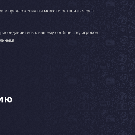
ии и предложения вы можете оставить через
Присоединяйтесь к нашему сообществу игроков
льным!
цию