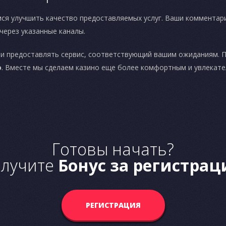
ся улучшить качество предоставляемых услуг. Ваши комментар
через указанные каналы.
 и предоставлять сервис, соответствующий вашим ожиданиям. 
o
. Вместе мы сделаем казино еще более комфортным и увлекате
Готовы начать?
лучите
Бонус за регистра
РЕГИСТРАЦИЯ