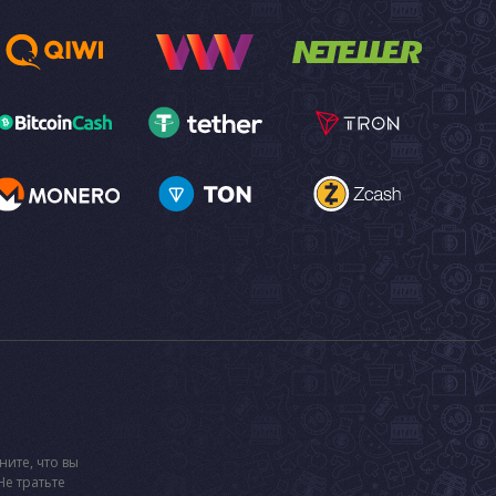
ите, что вы
Не тратьте