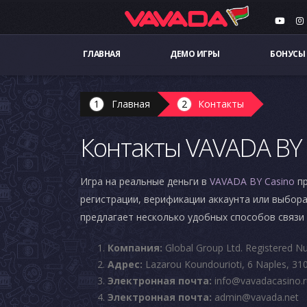
ГЛАВНАЯ
ДЕМО ИГРЫ
БОНУСЫ
Главная
Контакты
Контакты VAVADA BY 
Игра на реальные деньги в
VAVADA BY Casino
пр
регистрации, верификации аккаунта или выбор
предлагает несколько удобных способов связи
Компания:
Global Group Ltd. Registered 
Адрес:
Lazarou Koundourioti, 6 Naples, 31
Электронная почта:
info@vavadacasino.r
Электронная почта:
admin@vavada.net