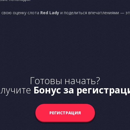
 свою оценку слота
Red Lady
и поделиться впечатлениями — эт
Готовы начать?
лучите
Бонус за регистра
РЕГИСТРАЦИЯ