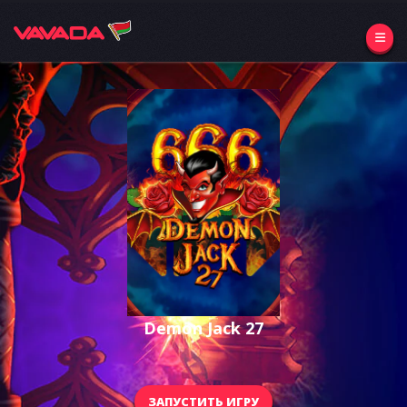
Demon Jack 27
ЗАПУСТИТЬ ИГРУ