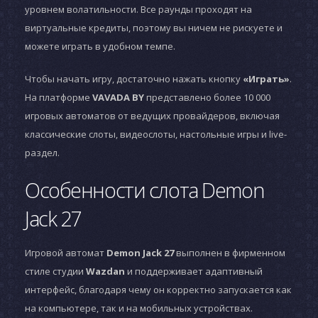
уровнем волатильности. Все раунды проходят на
виртуальные кредиты, поэтому вы ничем не рискуете и
можете играть в удобном темпе.
Чтобы начать игру, достаточно нажать кнопку
«Играть»
.
На платформе
VAVADA BY
представлено более 10 000
игровых автоматов от ведущих провайдеров, включая
классические слоты, видеослоты, настольные игры и live-
раздел.
Особенности слота Demon
Jack 27
Игровой автомат
Demon Jack 27
выполнен в фирменном
стиле студии
Wazdan
и поддерживает адаптивный
интерфейс, благодаря чему он корректно запускается как
на компьютере, так и на мобильных устройствах.