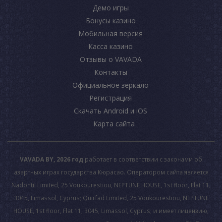
Демо игры
Бонусы казино
Мобильная версия
Касса казино
Отзывы о VAVADA
Контакты
Официальное зеркало
Регистрация
Скачать Android и iOS
Карта сайта
VAVADA BY, 2026 год
работает в соответствии с законами об
азартных играх государства Кюрасао. Оператором сайта является
Nadontil Limited, 25 Voukourestiou, NEPTUNE HOUSE, 1st floor, Flat 11,
3045, Limassol, Cyprus; Quirfad Limited, 25 Voukourestiou, NEPTUNE
HOUSE, 1st floor, Flat 11, 3045, Limassol, Cyprus; и имеет лицензию,