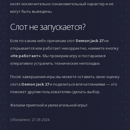
носят исключительно ознакомительный характер и не
могут быть выведены.
Слот не запускается?
Если по каким-либо причинам слот
Demon Jack 27
не
открывается или работает некорректно, нажмите кнопку
«Не работает»
. Мы проверим игру и постараемся
оперативно устранить технические неполадки.
После завершения игры вы можете оставить свою оценку
слота
Demon Jack 27
и поделиться впечатлениями — это
поможет другим пользователям сделать выбор.
Желаем приятной и увлекательной игры!
Обновлено:
27.09.2024