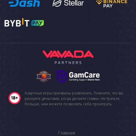
Азартные игры призваны развлекать. Помните, что вы
рискуете деньгами, когда делаете ставки. Не тратьте
больше, чем можете позволить себе проиграть.
Главная