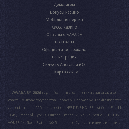
Демо игры
Бонусы казино
Мобильная версия
Касса казино
Отзывы о VAVADA
Контакты
Официальное зеркало
Регистрация
Скачать Android и iOS
Карта сайта
VAVADA BY, 2026 год
работает в соответствии с законами об
азартных играх государства Кюрасао. Оператором сайта является
Nadontil Limited, 25 Voukourestiou, NEPTUNE HOUSE, 1st floor, Flat 11,
3045, Limassol, Cyprus; Quirfad Limited, 25 Voukourestiou, NEPTUNE
HOUSE, 1st floor, Flat 11, 3045, Limassol, Cyprus; и имеет лицензию,