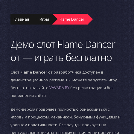
Главная
Игры
Flame Dancer
Демо слот Flame Dancer
от — играть бесплатно
Слот
Flame Dancer
от разработчика
доступен в
демонстрационном режиме. Вы можете запустить игру
бесплатно на сайте
VAVADA BY
без регистрации и без
пополнения счёта.
Демо-версия позволяет полностью ознакомиться с
игровым процессом, механикой, бонусными функциями и
уровнем волатильности. Все раунды проходят на
виртуальные кредиты, поэтому вы ничем не рискуете и