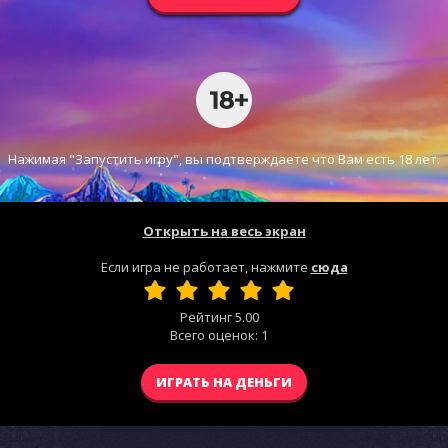
Нажимая "Запустить игру", вы подтверждаете что Вам есть 18 лет.
Открыть на весь экран
Если игра не работает, нажмите
сюда
Рейтинг
5.00
Всего оценок:
1
ИГРАТЬ НА ДЕНЬГИ