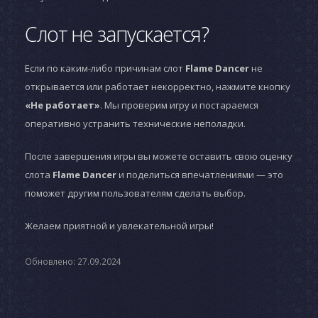
Слот не запускается?
Если по каким-либо причинам слот
Flame Dancer
не
открывается или работает некорректно, нажмите кнопку
«Не работает»
. Мы проверим игру и постараемся
оперативно устранить технические неполадки.
После завершения игры вы можете оставить свою оценку
слота
Flame Dancer
и поделиться впечатлениями — это
поможет другим пользователям сделать выбор.
Желаем приятной и увлекательной игры!
Обновлено:
27.09.2024