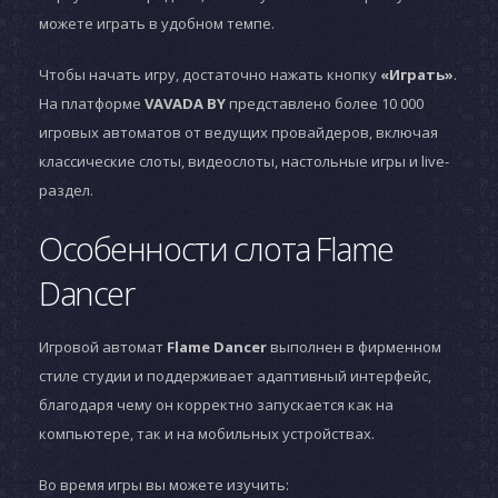
можете играть в удобном темпе.
Чтобы начать игру, достаточно нажать кнопку
«Играть»
.
На платформе
VAVADA BY
представлено более 10 000
игровых автоматов от ведущих провайдеров, включая
классические слоты, видеослоты, настольные игры и live-
раздел.
Особенности слота Flame
Dancer
Игровой автомат
Flame Dancer
выполнен в фирменном
стиле студии
и поддерживает адаптивный интерфейс,
благодаря чему он корректно запускается как на
компьютере, так и на мобильных устройствах.
Во время игры вы можете изучить: