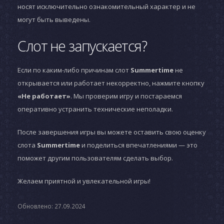
носят исключительно ознакомительный характер и не
могут быть выведены.
Слот не запускается?
Если по каким-либо причинам слот
Summertime
не
открывается или работает некорректно, нажмите кнопку
«Не работает»
. Мы проверим игру и постараемся
оперативно устранить технические неполадки.
После завершения игры вы можете оставить свою оценку
слота
Summertime
и поделиться впечатлениями — это
поможет другим пользователям сделать выбор.
Желаем приятной и увлекательной игры!
Обновлено:
27.09.2024