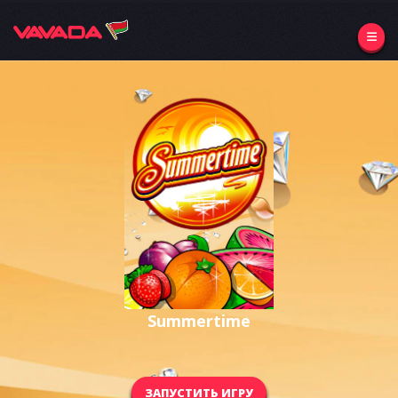
Summertime
ЗАПУСТИТЬ ИГРУ