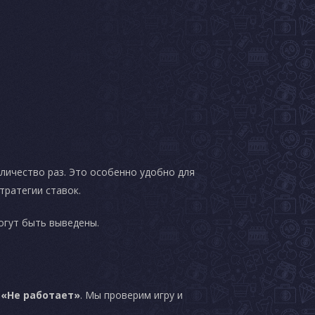
личество раз. Это особенно удобно для
тратегии ставок.
огут быть выведены.
у
«Не работает»
. Мы проверим игру и