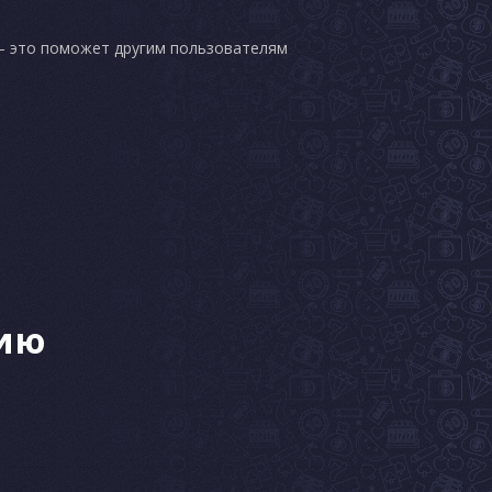
— это поможет другим пользователям
цию