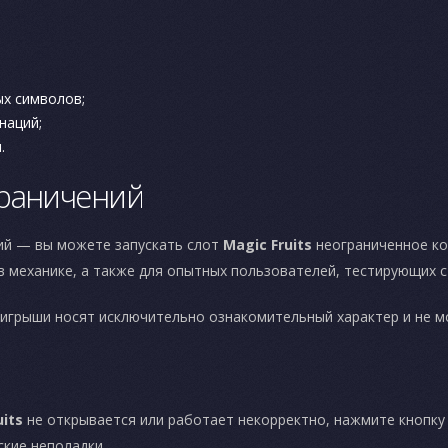
ых символов;
наций;
.
граничений
ий — вы можете запускать слот
Magic Fruits
неограниченное ко
в механике, а также для опытных пользователей, тестирующих с
ыигрыши носят исключительно ознакомительный характер и не м
uits
не открывается или работает некорректно, нажмите кнопк
кие неполадки.