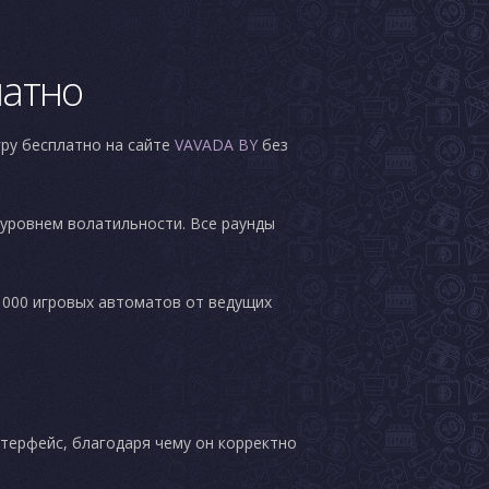
латно
ру бесплатно на сайте
VAVADA BY
без
уровнем волатильности. Все раунды
 000 игровых автоматов от ведущих
терфейс, благодаря чему он корректно