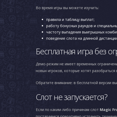
Во время игры вы можете изучить:
правила и таблицу выплат;
работу бонусных раундов и специальн
частоту выпадения выигрышных комби
поведение слота на длинной дистанции
Бесплатная игра без о
Демо-режим не имеет временных ограничен
новых игроков, которые хотят разобраться 
Обратите внимание: в бесплатной версии в
Слот не запускается?
Если по каким-либо причинам слот
Magic Fr
постараемся оперативно устранить техничес