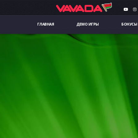
ГЛАВНАЯ
ДЕМО ИГРЫ
БОНУСЫ