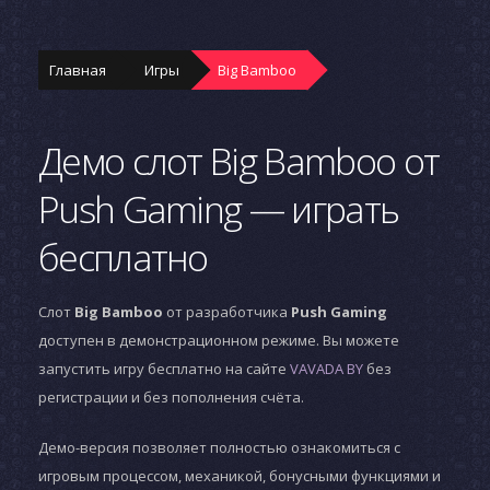
Главная
Игры
Big Bamboo
Демо слот Big Bamboo от
Push Gaming — играть
бесплатно
Слот
Big Bamboo
от разработчика
Push Gaming
доступен в демонстрационном режиме. Вы можете
запустить игру бесплатно на сайте
VAVADA BY
без
регистрации и без пополнения счёта.
Демо-версия позволяет полностью ознакомиться с
игровым процессом, механикой, бонусными функциями и