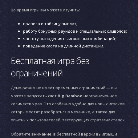
Во время игры вы можете изучить:
правила и таблицу выплат;
работу бонусных раундов и специальных символов;
частоту выпадения выигрышных комбинаций;
поведение слота на длинной дистанции.
Бесплатная игра без
ограничений
Демо-режим не имеет временных ограничений — вы
можете запускать слот
Big Bamboo
неограниченное
количество раз. Это особенно удобно для новых игроков,
которые хотят разобраться в механике, а также для
опытных пользователей, тестирующих стратегии ставок.
Обратите внимание: в бесплатной версии выигрыши