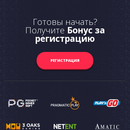
Готовы начать?
Получите
Бонус за
регистрацию
РЕГИСТРАЦИЯ