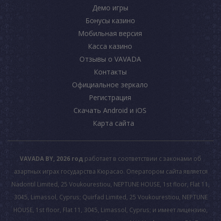
Демо игры
Бонусы казино
Мобильная версия
Касса казино
Отзывы о VAVADA
Контакты
Официальное зеркало
Регистрация
Скачать Android и iOS
Карта сайта
VAVADA BY, 2026 год
работает в соответствии с законами об
азартных играх государства Кюрасао. Оператором сайта является
Nadontil Limited, 25 Voukourestiou, NEPTUNE HOUSE, 1st floor, Flat 11,
3045, Limassol, Cyprus; Quirfad Limited, 25 Voukourestiou, NEPTUNE
HOUSE, 1st floor, Flat 11, 3045, Limassol, Cyprus; и имеет лицензию,