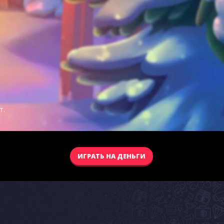
т.
ИГРАТЬ НА ДЕНЬГИ