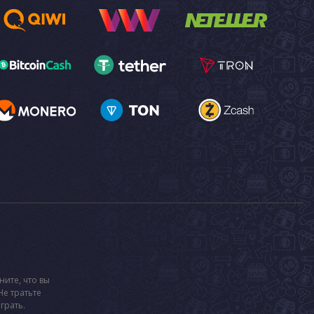
ите, что вы
Не тратьте
грать.