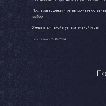
После завершения игры вы можете оставить
выбор.
Желаем приятной и увлекательной игры!
Обновлено:
27.09.2024
По