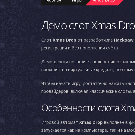
Демо слот Xmas Dro
Слот
Xmas Drop
от разработчика
Hacksaw
регистрации и без пополнения счёта.
Демо-версия позволяет полностью ознакоми
проходят на виртуальные кредиты, поэтому 
Чтобы начать игру, достаточно нажать кно
провайдеров, включая классические слоты, в
Особенности слота Xm
Игровой автомат
Xmas Drop
выполнен в фи
запускается как на компьютере, так и на мо