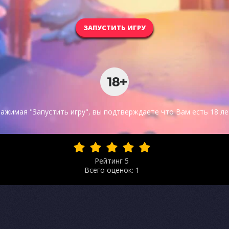
ЗАПУСТИТЬ ИГРУ
ажимая "Запустить игру", вы подтверждаете что Вам есть 18 ле
Рейтинг
5
Всего оценок:
1