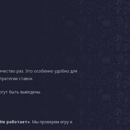
чество раз. Это особенно удобно для
тратегии ставок.
огут быть выведены.
Не работает»
. Мы проверим игру и