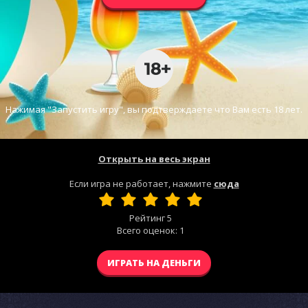
Нажимая "Запустить игру", вы подтверждаете что Вам есть 18 лет.
Открыть на весь экран
Если игра не работает, нажмите
сюда
Рейтинг
5
Всего оценок:
1
ИГРАТЬ НА ДЕНЬГИ