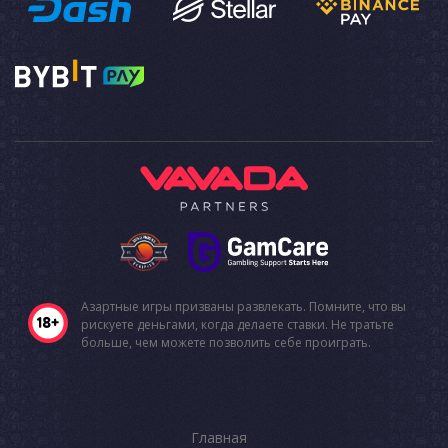
Азартные игры призваны развлекать. Помните, что вы
рискуете деньгами, когда делаете ставки. Не тратьте
больше, чем можете позволить себе проиграть.
Главная