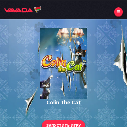
Colin The Cat
ЗАПУСТИТЬ ИГРУ