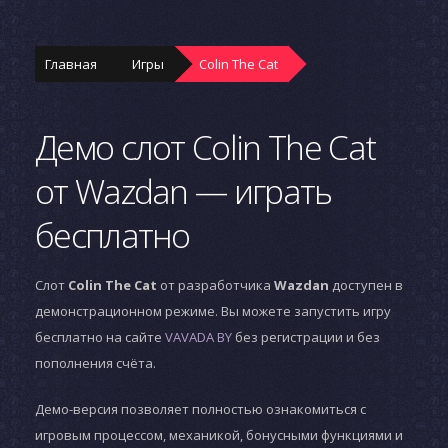
Главная
Игры
Colin The Cat
Демо слот Colin The Cat
от Wazdan — играть
бесплатно
Слот
Colin The Cat
от разработчика
Wazdan
доступен в
демонстрационном режиме. Вы можете запустить игру
бесплатно на сайте
VAVADA BY
без регистрации и без
пополнения счёта.
Демо-версия позволяет полностью ознакомиться с
игровым процессом, механикой, бонусными функциями и