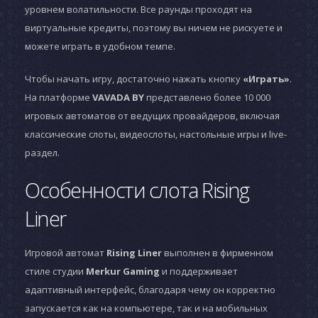
уровнем волатильности. Все раунды проходят на
виртуальные кредиты, поэтому вы ничем не рискуете и
можете играть в удобном темпе.
Чтобы начать игру, достаточно нажать кнопку
«Играть»
.
На платформе
VAVADA BY
представлено более 10 000
игровых автоматов от ведущих провайдеров, включая
классические слоты, видеослоты, настольные игры и live-
раздел.
Особенности слота Rising
Liner
Игровой автомат
Rising Liner
выполнен в фирменном
стиле студии
Merkur Gaming
и поддерживает
адаптивный интерфейс, благодаря чему он корректно
запускается как на компьютере, так и на мобильных