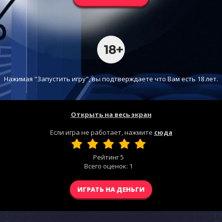
Нажимая "Запустить игру", вы подтверждаете что Вам есть 18 лет.
Открыть на весь экран
Если игра не работает, нажмите
сюда
Рейтинг
5
Всего оценок:
1
ИГРАТЬ НА ДЕНЬГИ