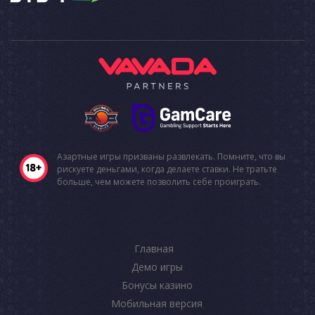
Азартные игры призваны развлекать. Помните, что вы
рискуете деньгами, когда делаете ставки. Не тратьте
больше, чем можете позволить себе проиграть.
Главная
Демо игры
Бонусы казино
Мобильная версия