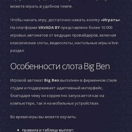
можете играть в удобном темпе.
Чтобы начать игру, достаточно нажать кнопку
«Играть»
.
На платформе
VAVADA BY
представлено более 10 000
игровых автоматов от ведущих провайдеров, включая
классические слоты, видеослоты, настольные игры и live-
раздел.
Особенности слота Big Ben
Игровой автомат
Big Ben
выполнен в фирменном стиле
студии
и поддерживает адаптивный интерфейс,
благодаря чему он корректно запускается как на
компьютере, так и на мобильных устройствах.
Во время игры вы можете изучить:
правила и таблицу выплат;