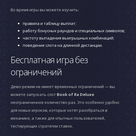
Во время игры вы можете изучить:
правила и таблицу выплат;
работу бонусных раундов и специальных символов;
частоту выпадения выигрышных комбинаций;
поведение слота на длинной дистанции.
Бесплатная игра без
ограничений
Демо-режим не имеет временных ограничений — вы
можете запускать слот
Book of Ra Deluxe
неограниченное количество раз. Это особенно удобно
для новых игроков, которые хотят разобраться в
механике, а также для опытных пользователей,
тестирующих стратегии ставок.