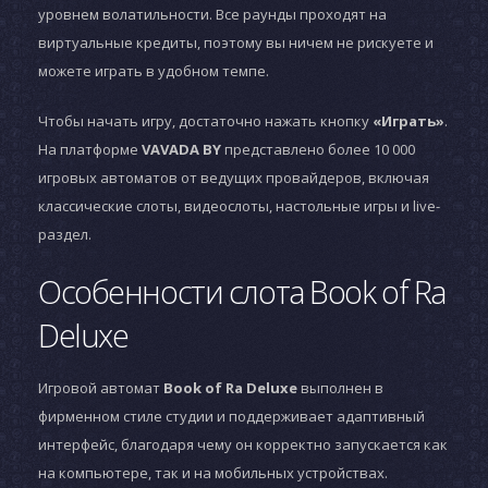
уровнем волатильности. Все раунды проходят на
виртуальные кредиты, поэтому вы ничем не рискуете и
можете играть в удобном темпе.
Чтобы начать игру, достаточно нажать кнопку
«Играть»
.
На платформе
VAVADA BY
представлено более 10 000
игровых автоматов от ведущих провайдеров, включая
классические слоты, видеослоты, настольные игры и live-
раздел.
Особенности слота Book of Ra
Deluxe
Игровой автомат
Book of Ra Deluxe
выполнен в
фирменном стиле студии
и поддерживает адаптивный
интерфейс, благодаря чему он корректно запускается как
на компьютере, так и на мобильных устройствах.