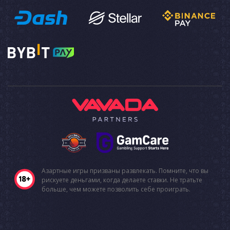
Азартные игры призваны развлекать. Помните, что вы
рискуете деньгами, когда делаете ставки. Не тратьте
больше, чем можете позволить себе проиграть.