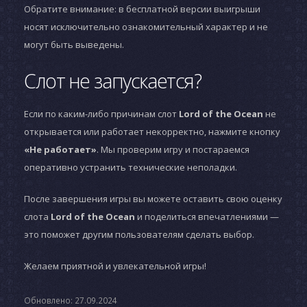
Обратите внимание: в бесплатной версии выигрыши
носят исключительно ознакомительный характер и не
могут быть выведены.
Слот не запускается?
Если по каким-либо причинам слот
Lord of the Ocean
не
открывается или работает некорректно, нажмите кнопку
«Не работает»
. Мы проверим игру и постараемся
оперативно устранить технические неполадки.
После завершения игры вы можете оставить свою оценку
слота
Lord of the Ocean
и поделиться впечатлениями —
это поможет другим пользователям сделать выбор.
Желаем приятной и увлекательной игры!
Обновлено:
27.09.2024