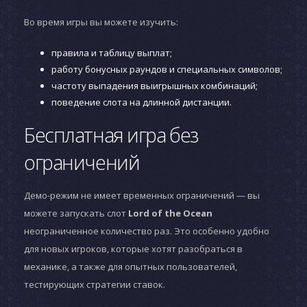
Во время игры вы можете изучить:
правила и таблицу выплат;
работу бонусных раундов и специальных символов;
частоту выпадения выигрышных комбинаций;
поведение слота на длинной дистанции.
Бесплатная игра без
ограничений
Демо-режим не имеет временных ограничений — вы
можете запускать слот
Lord of the Ocean
неограниченное количество раз. Это особенно удобно
для новых игроков, которые хотят разобраться в
механике, а также для опытных пользователей,
тестирующих стратегии ставок.