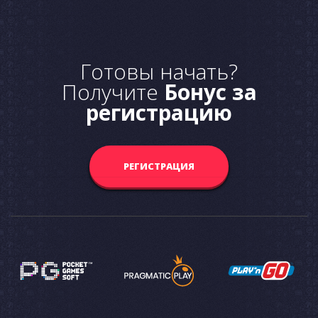
Готовы начать?
Получите
Бонус за
регистрацию
РЕГИСТРАЦИЯ