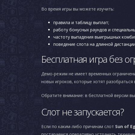
Во время игры вы можете изучить:
правила и таблицу выплат;
работу бонусных раундов и специальн
частоту выпадения выигрышных комби
поведение слота на длинной дистанции
Бесплатная игра без о
Демо-режим не имеет временных ограничен
новых игроков, которые хотят разобраться 
Обратите внимание: в бесплатной версии в
Слот не запускается?
Если по каким-либо причинам слот
Sun of E
постараемся оперативно устранить техничес