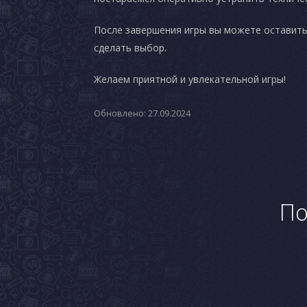
После завершения игры вы можете оставить
сделать выбор.
Желаем приятной и увлекательной игры!
Обновлено:
27.09.2024
По