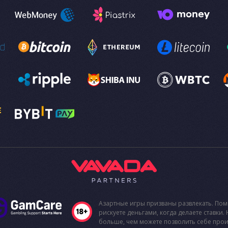
Азартные игры призваны развлекать. Помн
рискуете деньгами, когда делаете ставки. 
больше, чем можете позволить себе прои