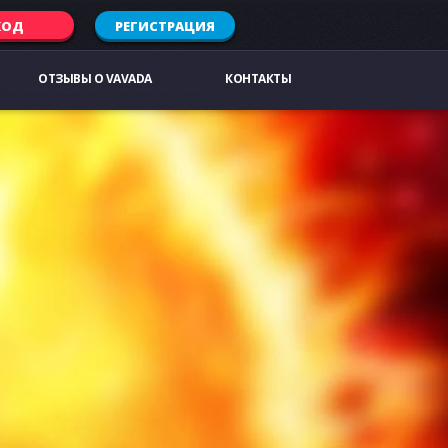
ХОД
РЕГИСТРАЦИЯ
ОТЗЫВЫ О VAVADA
КОНТАКТЫ