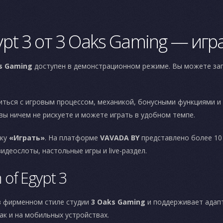
ypt 3 от 3 Oaks Gaming — игр
s Gaming
доступен в демонстрационном режиме. Вы можете зап
ться с игровым процессом, механикой, бонусными функциями и 
вы ничем не рискуете и можете играть в удобном темпе.
пку
«Играть»
. На платформе
VAVADA BY
представлено более 10
идеослоты, настольные игры и live-раздел.
of Egypt 3
 фирменном стиле студии
3 Oaks Gaming
и поддерживает адапт
ак и на мобильных устройствах.