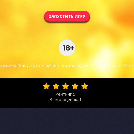
ЗАПУСТИТЬ ИГРУ
ажимая "Запустить игру", вы подтверждаете что Вам есть 18 ле
Рейтинг
5
Всего оценок:
1