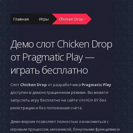
Главная
Игры
Chicken Drop
Демо слот Chicken Drop
от Pragmatic Play —
играть бесплатно
Слот
Chicken Drop
от разработчика
Pragmatic Play
доступен в демонстрационном режиме. Вы можете
запустить игру бесплатно на сайте
VAVADA BY
без
регистрации и без пополнения счёта.
Демо-версия позволяет полностью ознакомиться с
игровым процессом, механикой, бонусными функциями и