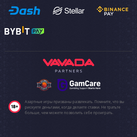
Азартные игры призваны развлекать. Помните, что вы
рискуете деньгами, когда делаете ставки. Не тратьте
больше, чем можете позволить себе проиграть.