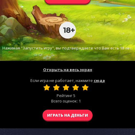
Нажимая "Запустить игру", вы подтверждаете что Вам есть 18 лет.
Открыть на весь экран
Если игра не работает, нажмите
сюда
Рейтинг
5
Всего оценок:
1
ИГРАТЬ НА ДЕНЬГИ