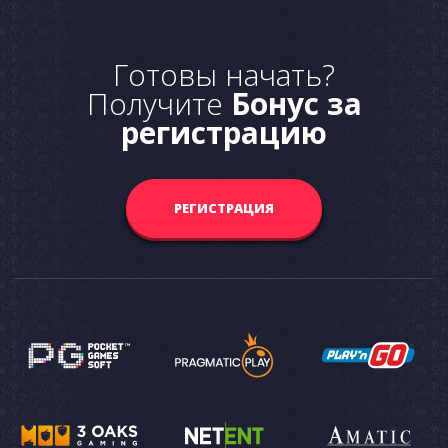
Готовы начать?
Получите
Бонус за
регистрацию
РЕГИСТРАЦИЯ