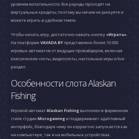
уровнем волатильности. Все раунды проходят на
виртуальные кредиты, поэтому вы ничем не рискуете и
можете играть в удобном темпе.
Чтобы начать игру, достаточно нажать кнопку
«Играть»
.
На платформе
VAVADA BY
представлено более 10 000
игровых автоматов от ведущих провайдеров, включая
классические слоты, видеослоты, настольные игры и live-
раздел.
Особенности слота Alaskan
Fishing
Игровой автомат
Alaskan Fishing
выполнен в фирменном
стиле студии
Microgaming
и поддерживает адаптивный
интерфейс, благодаря чему он корректно запускается как
на компьютере, так и на мобильных устройствах.