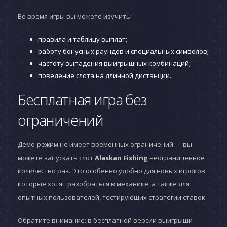
Во время игры вы можете изучить:
правила и таблицу выплат;
работу бонусных раундов и специальных символов;
частоту выпадения выигрышных комбинаций;
поведение слота на длинной дистанции.
Бесплатная игра без
ограничений
Демо-режим не имеет временных ограничений — вы
можете запускать слот
Alaskan Fishing
неограниченное
количество раз. Это особенно удобно для новых игроков,
которые хотят разобраться в механике, а также для
опытных пользователей, тестирующих стратегии ставок.
Обратите внимание: в бесплатной версии выигрыши