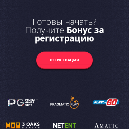
Готовы начать?
Получите
Бонус за
регистрацию
РЕГИСТРАЦИЯ