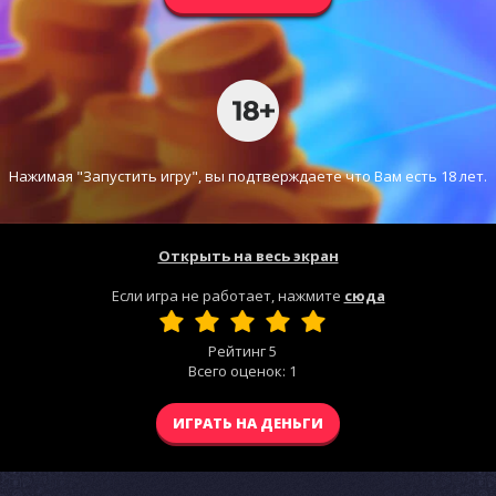
Нажимая "Запустить игру", вы подтверждаете что Вам есть 18 лет.
Открыть на весь экран
Если игра не работает, нажмите
сюда
Рейтинг
5
Всего оценок:
1
ИГРАТЬ НА ДЕНЬГИ