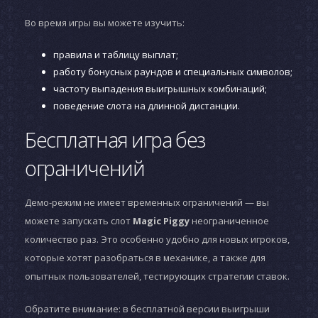
Во время игры вы можете изучить:
правила и таблицу выплат;
работу бонусных раундов и специальных символов;
частоту выпадения выигрышных комбинаций;
поведение слота на длинной дистанции.
Бесплатная игра без
ограничений
Демо-режим не имеет временных ограничений — вы
можете запускать слот
Magic Piggy
неограниченное
количество раз. Это особенно удобно для новых игроков,
которые хотят разобраться в механике, а также для
опытных пользователей, тестирующих стратегии ставок.
Обратите внимание: в бесплатной версии выигрыши